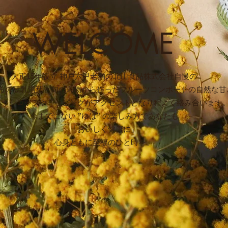
WELCOME
大正15年設立 神戸六甲老舗の北山食品株式会社​自慢の
ろの豆乳湯葉
と旬の果物から作ったフルーツコンポートの自然な甘
合うシロップやトッピングがアクセントとなり程よく絡み合います
今までにない ”ゆば” の楽しみ方であなたも
「おいしく健康に」
心身ともに至福のひと時を。​