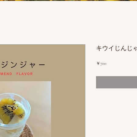
キウイじんじ
価
￥700
格