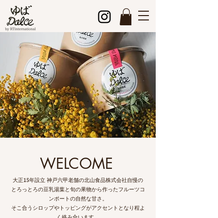
WELCOME
大正15年設立 神戸六甲老舗の北山食品株式会社​自慢の
とろっとろの豆乳湯葉
と旬の果物から作ったフルーツコ
ンポートの自然な甘さ。
そこ合うシロップやトッピングがアクセントとなり程よ
く絡み合います。