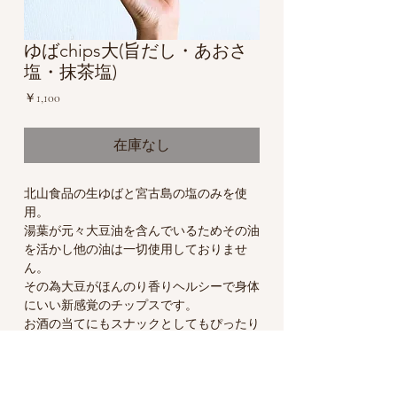
ゆばchips大(旨だし・あおさ
塩・抹茶塩)
価
￥1,100
格
在庫なし
北山食品の生ゆばと宮古島の塩のみを使
用。
湯葉が元々大豆油を含んでいるためその油
を活かし他の油は一切使用しておりませ
ん。
その為大豆がほんのり香りヘルシーで身体
にいい新感覚のチップスです。
お酒の当てにもスナックとしてもぴったり
な商品です。
完全保存料無添加でお作りしているのでお
子様も安心してお召し上がり頂けます。